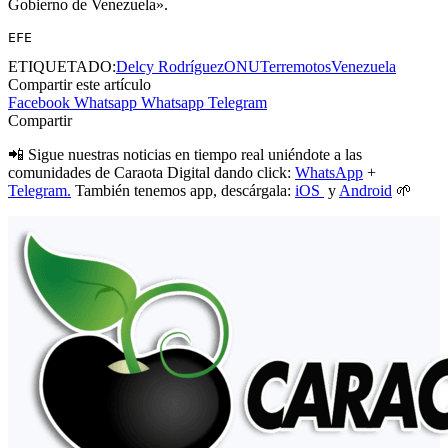
Gobierno de Venezuela».
EFE
ETIQUETADO:
Delcy Rodríguez
ONU
Terremotos
Venezuela
Compartir este artículo
Facebook
Whatsapp
Whatsapp
Telegram
Compartir
📲 Sigue nuestras noticias en tiempo real uniéndote a las
comunidades de Caraota Digital dando click:
WhatsApp
+
Telegram.
También tenemos app, descárgala:
iOS
y
Android
🌱