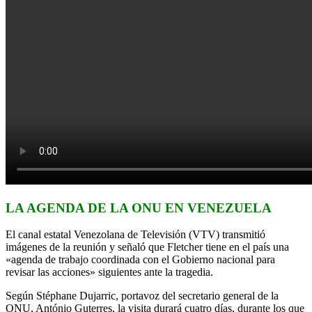
LA AGENDA DE LA ONU EN VENEZUELA
El canal estatal Venezolana de Televisión (VTV) transmitió
imágenes de la reunión y señaló que Fletcher tiene en el país una
«agenda de trabajo coordinada con el Gobierno nacional para
revisar las acciones» siguientes ante la tragedia.
Según Stéphane Dujarric, portavoz del secretario general de la
ONU, António Guterres, la visita durará cuatro días, durante los que