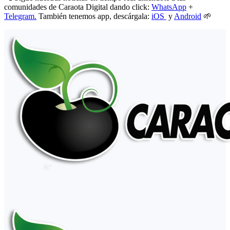
comunidades de Caraota Digital dando click:
WhatsApp
+
Telegram.
También tenemos app, descárgala:
iOS
y
Android
🌱