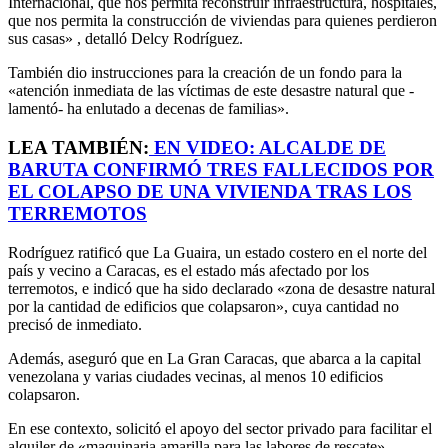
Internacional, que nos permita reconstruir infraestructura, hospitales,
que nos permita la construcción de viviendas para quienes perdieron
sus casas» , detalló Delcy Rodríguez.
También dio instrucciones para la creación de un fondo para la
«atención inmediata de las víctimas de este desastre natural que -
lamentó- ha enlutado a decenas de familias».
LEA TAMBIÉN:
EN VIDEO: ALCALDE DE
BARUTA CONFIRMÓ TRES FALLECIDOS POR
EL COLAPSO DE UNA VIVIENDA TRAS LOS
TERREMOTOS
Rodríguez ratificó que La Guaira, un estado costero en el norte del
país y vecino a Caracas, es el estado más afectado por los
terremotos, e indicó que ha sido declarado «zona de desastre natural
por la cantidad de edificios que colapsaron», cuya cantidad no
precisó de inmediato.
Además, aseguró que en La Gran Caracas, que abarca a la capital
venezolana y varias ciudades vecinas, al menos 10 edificios
colapsaron.
En ese contexto, solicitó el apoyo del sector privado para facilitar el
alquiler de «maquinaria amarilla para las labores de rescate».