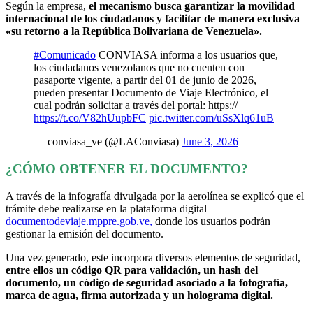
Según la empresa,
el mecanismo busca garantizar la movilidad
internacional de los ciudadanos y facilitar de manera exclusiva
«su retorno a la República Bolivariana de Venezuela».
#Comunicado
CONVIASA informa a los usuarios que,
los ciudadanos venezolanos que no cuenten con
pasaporte vigente, a partir del 01 de junio de 2026,
pueden presentar Documento de Viaje Electrónico, el
cual podrán solicitar a través del portal: https://
https://t.co/V82hUupbFC
pic.twitter.com/uSsXlq61uB
— conviasa_ve (@LAConviasa)
June 3, 2026
¿CÓMO OBTENER EL DOCUMENTO?
A través de la infografía divulgada por la aerolínea se explicó que el
trámite debe realizarse en la plataforma digital
documentodeviaje.mppre.gob.ve,
donde los usuarios podrán
gestionar la emisión del documento.
Una vez generado, este incorpora diversos elementos de seguridad,
entre ellos un código QR para validación, un hash del
documento, un código de seguridad asociado a la fotografía,
marca de agua, firma autorizada y un holograma digital.