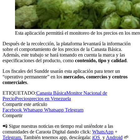
Esta aplicación permitirá el monitoreo de los precios en los mer
Después de la recolección, la plataforma levantará la información
sobre el comportamiento de los precios de la Canasta Básica.
Además, este trabajo se hará tomando en cuenta la marca y las
especificaciones del producto, como
contenido, tipo y calidad
.
Los fiscales del Sundde usarán esta aplicación para tener un
“operativo permanente” en los
mercados, comercios y centros
comerciales
.
ETIQUETADO:
Canasta Básica
Monitor Nacional de
Precio
Precios
precios en Venezuela
Compartir este artículo
Facebook
Whatsapp
Whatsapp
Telegram
Compartir
📲 Sigue nuestras noticias en tiempo real uniéndote a las
comunidades de Caraota Digital dando click:
WhatsApp
+
Telegram.
También tenemos app, descárgala:
iOS
y
Android
🌱