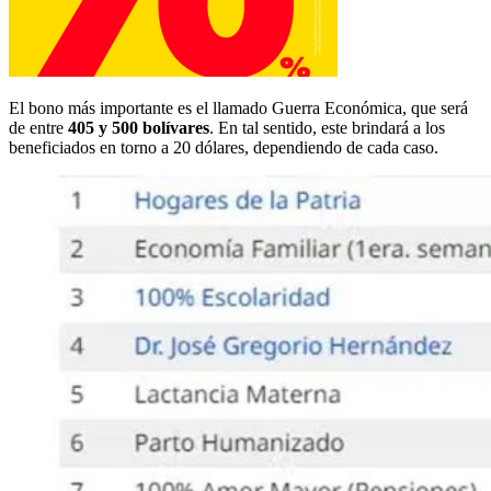
El bono más importante es el llamado Guerra Económica, que será
de entre
405 y 500 bolívares
. En tal sentido, este brindará a los
beneficiados en torno a 20 dólares, dependiendo de cada caso.