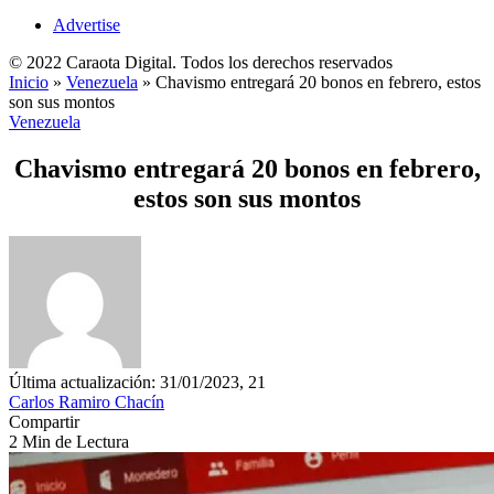
Advertise
© 2022 Caraota Digital. Todos los derechos reservados
Inicio
»
Venezuela
»
Chavismo entregará 20 bonos en febrero, estos
son sus montos
Venezuela
Chavismo entregará 20 bonos en febrero,
estos son sus montos
Última actualización: 31/01/2023, 21
Carlos Ramiro Chacín
Compartir
2 Min de Lectura