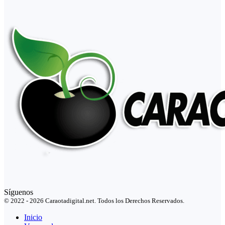
Síguenos
© 2022 - 2026 Caraotadigital.net. Todos los Derechos Reservados.
Inicio