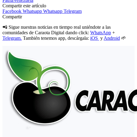
Patria
Venezuela
Compartir este artículo
Facebook
Whatsapp
Whatsapp
Telegram
Compartir
📲 Sigue nuestras noticias en tiempo real uniéndote a las
comunidades de Caraota Digital dando click:
WhatsApp
+
Telegram.
También tenemos app, descárgala:
iOS
y
Android
🌱