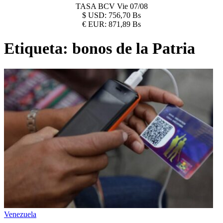
TASA BCV
Vie 07/08
$
USD:
756,70 Bs
€
EUR:
871,89 Bs
Etiqueta:
bonos de la Patria
Venezuela