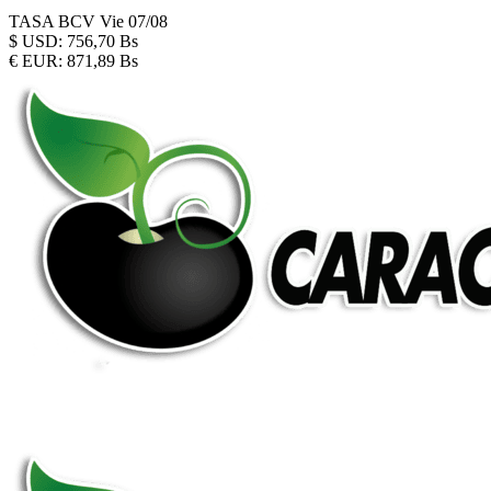
TASA BCV
Vie 07/08
$
USD:
756,70 Bs
€
EUR:
871,89 Bs