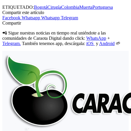
ETIQUETADO:
Bogotá
Cirugía
Colombia
Muerta
Portuguesa
Compartir este artículo
Facebook
Whatsapp
Whatsapp
Telegram
Compartir
📲 Sigue nuestras noticias en tiempo real uniéndote a las
comunidades de Caraota Digital dando click:
WhatsApp
+
Telegram.
También tenemos app, descárgala:
iOS
y
Android
🌱