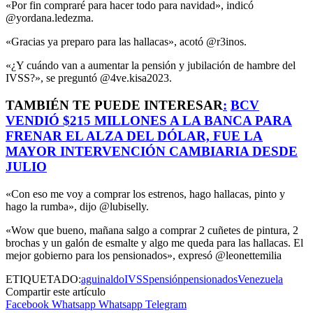
«Por fin compraré para hacer todo para navidad», indicó
@yordana.ledezma.
«Gracias ya preparo para las hallacas», acotó @r3inos.
«¿Y cuándo van a aumentar la pensión y jubilación de hambre del
IVSS?», se preguntó @4ve.kisa2023.
TAMBIÉN TE PUEDE INTERESAR
:
BCV
VENDIÓ $215 MILLONES A LA BANCA PARA
FRENAR EL ALZA DEL DÓLAR, FUE LA
MAYOR INTERVENCIÓN CAMBIARIA DESDE
JULIO
«Con eso me voy a comprar los estrenos, hago hallacas, pinto y
hago la rumba», dijo @lubiselly.
«Wow que bueno, mañana salgo a comprar 2 cuñetes de pintura, 2
brochas y un galón de esmalte y algo me queda para las hallacas. El
mejor gobierno para los pensionados», expresó @leonettemilia
ETIQUETADO:
aguinaldo
IVSS
pensión
pensionados
Venezuela
Compartir este artículo
Facebook
Whatsapp
Whatsapp
Telegram