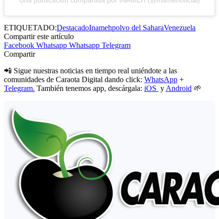
Una publicación compartida por INAMEH (@inamehoficial)
ETIQUETADO:
Destacado
Inameh
polvo del Sahara
Venezuela
Compartir este artículo
Facebook
Whatsapp
Whatsapp
Telegram
Compartir
📲 Sigue nuestras noticias en tiempo real uniéndote a las
comunidades de Caraota Digital dando click:
WhatsApp
+
Telegram.
También tenemos app, descárgala:
iOS
y
Android
🌱