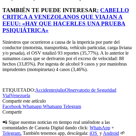
TAMBIÉN TE PUEDE INTERESAR
:
CABELLO
CRITICA A VENEZOLANOS QUE VIAJAN A
EEUU: «HAY QUE HACERLES UNA PRUEBA
PSIQUIÁTRICA»
Siniestros que ocurrieron a causa de la impericia por parte del
conductor (motorista, transportista, vehículo particular, carga liviana
y/o pesada), el OSV totalizó 93 reportes (35,77%). A lo anterior le
sumamos casos que se derivaron por el exceso de velocidad: 88
hechos (33,85%). Por ingesta de alcohol 9 casos y por maniobras
imprudentes (motopiruetas) 4 casos (3,46%).
ETIQUETADO:
Accidentes
julio
Observatorio de Seguridad
Vial
Venezuela
Compartir este artículo
Facebook
Whatsapp
Whatsapp
Telegram
Compartir
📲 Sigue nuestras noticias en tiempo real uniéndote a las
comunidades de Caraota Digital dando click:
WhatsApp
+
Telegram.
También tenemos app, descárgala:
iOS
y
Android
🌱