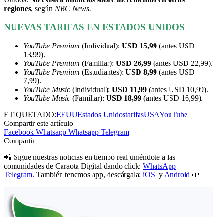
regiones
, según
NBC News.
NUEVAS TARIFAS EN ESTADOS UNIDOS
YouTube Premium
(Individual):
USD 15,99
(antes USD
13,99).
YouTube Premium
(Familiar):
USD 26,99
(antes USD 22,99).
YouTube Premium
(Estudiantes):
USD 8,99
(antes USD
7,99).
YouTube Music
(Individual):
USD 11,99
(antes USD 10,99).
YouTube Music
(Familiar):
USD 18,99
(antes USD 16,99).
ETIQUETADO:
EEUU
Estados Unidos
tarifas
USA
YouTube
Compartir este artículo
Facebook
Whatsapp
Whatsapp
Telegram
Compartir
📲 Sigue nuestras noticias en tiempo real uniéndote a las
comunidades de Caraota Digital dando click:
WhatsApp
+
Telegram.
También tenemos app, descárgala:
iOS
y
Android
🌱