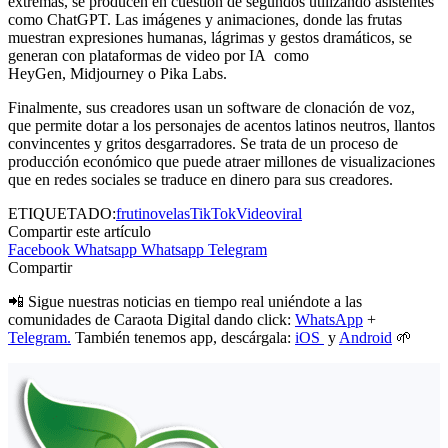
extremas, se producen en cuestión de segundos utilizando asistentes
como ChatGPT. Las imágenes y animaciones, donde las frutas
muestran expresiones humanas, lágrimas y gestos dramáticos, se
generan con plataformas de video por IA como
HeyGen, Midjourney o Pika Labs.
Finalmente, sus creadores usan un software de clonación de voz,
que permite dotar a los personajes de acentos latinos neutros, llantos
convincentes y gritos desgarradores. Se trata de un proceso de
producción económico que puede atraer millones de visualizaciones
que en redes sociales se traduce en dinero para sus creadores.
ETIQUETADO:
frutinovelas
TikTok
Video
viral
Compartir este artículo
Facebook
Whatsapp
Whatsapp
Telegram
Compartir
📲 Sigue nuestras noticias en tiempo real uniéndote a las
comunidades de Caraota Digital dando click:
WhatsApp
+
Telegram.
También tenemos app, descárgala:
iOS
y
Android
🌱