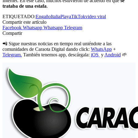
Internet. En este caso, muchos estuvieron de acuerdo en que
se
trataba de una estafa
.
ETIQUETADO:
Engaño
Italia
Playa
TikTok
video viral
Compartir este artículo
Facebook
Whatsapp
Whatsapp
Telegram
Compartir
📲 Sigue nuestras noticias en tiempo real uniéndote a las
comunidades de Caraota Digital dando click:
WhatsApp
+
Telegram.
También tenemos app, descárgala:
iOS
y
Android
🌱