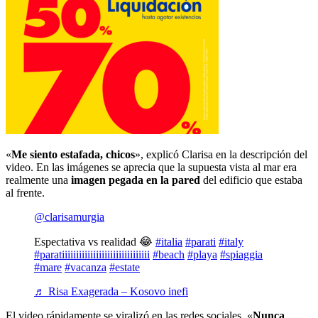
«
Me siento estafada, chicos
», explicó Clarisa en la descripción del
video. En las imágenes se aprecia que la supuesta vista al mar era
realmente una
imagen pegada en la pared
del edificio que estaba
al frente.
@clarisamurgia
Espectativa vs realidad 😂
#italia
#parati
#italy
#paratiiiiiiiiiiiiiiiiiiiiiiiiiiiiiii
#beach
#playa
#spiaggia
#mare
#vacanza
#estate
♬ Risa Exagerada – Kosovo inefi
El video rápidamente se viralizó en las redes sociales. «
Nunca