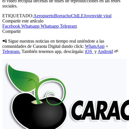
el video recopila decenas de miles de reproducciones en las redes
sociales.
ETIQUETADO:
Aeropuerto
Borracho
ChILE
Joven
vide viral
Compartir este artículo
Facebook
Whatsapp
Whatsapp
Telegram
Compartir
📲 Sigue nuestras noticias en tiempo real uniéndote a las
comunidades de Caraota Digital dando click:
WhatsApp
+
Telegram.
También tenemos app, descárgala:
iOS
y
Android
🌱