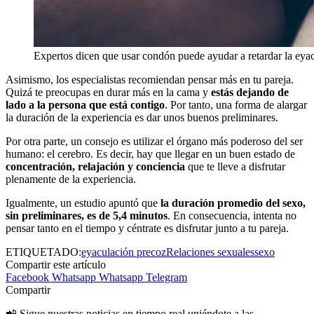
Expertos dicen que usar condón puede ayudar a retardar la eya
Asimismo, los especialistas recomiendan pensar más en tu pareja.
Quizá te preocupas en durar más en la cama y
estás dejando de
lado a la persona que está contigo
. Por tanto, una forma de alargar
la duración de la experiencia es dar unos buenos preliminares.
Por otra parte, un consejo es utilizar el órgano más poderoso del ser
humano: el cerebro. Es decir, hay que llegar en un buen estado de
concentración, relajación y conciencia
que te lleve a disfrutar
plenamente de la experiencia.
Igualmente, un estudio apuntó que
la duración promedio del sexo,
sin preliminares, es de 5,4 minutos
. En consecuencia, intenta no
pensar tanto en el tiempo y céntrate es disfrutar junto a tu pareja.
ETIQUETADO:
eyaculación precoz
Relaciones sexuales
sexo
Compartir este artículo
Facebook
Whatsapp
Whatsapp
Telegram
Compartir
📲 Sigue nuestras noticias en tiempo real uniéndote a las