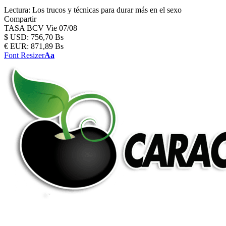
Lectura:
Los trucos y técnicas para durar más en el sexo
Compartir
TASA BCV
Vie 07/08
$
USD:
756,70 Bs
€
EUR:
871,89 Bs
Font Resizer
Aa