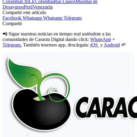
Colombia
ChILE
Colombia
Ibai Llanos
Mundial de
Desayunos
Perú
Venezuela
Compartir este artículo
Facebook
Whatsapp
Whatsapp
Telegram
Compartir
📲 Sigue nuestras noticias en tiempo real uniéndote a las
comunidades de Caraota Digital dando click:
WhatsApp
+
Telegram.
También tenemos app, descárgala:
iOS
y
Android
🌱