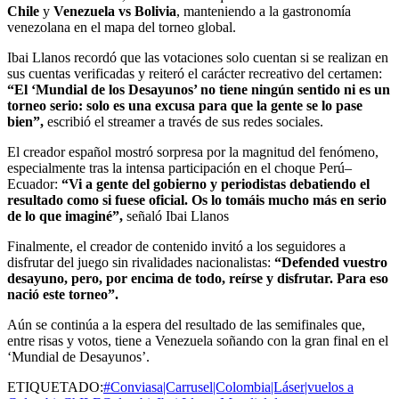
Chile
y
Venezuela vs Bolivia
, manteniendo a la gastronomía
venezolana en el mapa del torneo global.
Ibai Llanos recordó que las votaciones solo cuentan si se realizan en
sus cuentas verificadas y reiteró el carácter recreativo del certamen:
“El ‘Mundial de los Desayunos’ no tiene ningún sentido ni es un
torneo serio: solo es una excusa para que la gente se lo pase
bien”,
escribió el streamer a través de sus redes sociales.
El creador español mostró sorpresa por la magnitud del fenómeno,
especialmente tras la intensa participación en el choque Perú–
Ecuador:
“Vi a gente del gobierno y periodistas debatiendo el
resultado como si fuese oficial. Os lo tomáis mucho más en serio
de lo que imaginé”,
señaló Ibai Llanos
Finalmente, el creador de contenido invitó a los seguidores a
disfrutar del juego sin rivalidades nacionalistas:
“Defended vuestro
desayuno, pero, por encima de todo, reírse y disfrutar. Para eso
nació este torneo”.
Aún se continúa a la espera del resultado de las semifinales que,
entre risas y votos, tiene a Venezuela soñando con la gran final en el
‘Mundial de Desayunos’.
ETIQUETADO:
#Conviasa|Carrusel|Colombia|Láser|vuelos a