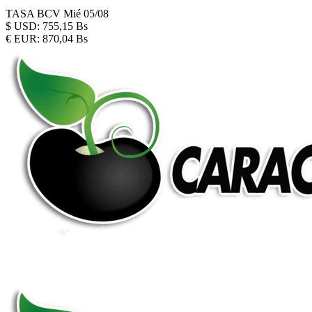
TASA BCV
Mié 05/08
$
USD:
755,15 Bs
€
EUR:
870,04 Bs