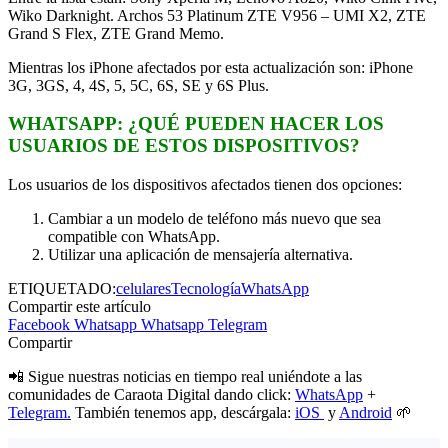
Wiko Darknight. Archos 53 Platinum ZTE V956 – UMI X2, ZTE
Grand S Flex, ZTE Grand Memo.
Mientras los iPhone afectados por esta actualización son: iPhone
3G, 3GS, 4, 4S, 5, 5C, 6S, SE y 6S Plus.
WHATSAPP: ¿QUÉ PUEDEN HACER LOS
USUARIOS DE ESTOS DISPOSITIVOS?
Los usuarios de los dispositivos afectados tienen dos opciones:
Cambiar a un modelo de teléfono más nuevo que sea
compatible con WhatsApp.
Utilizar una aplicación de mensajería alternativa.
ETIQUETADO:
celulares
Tecnología
WhatsApp
Compartir este artículo
Facebook
Whatsapp
Whatsapp
Telegram
Compartir
📲 Sigue nuestras noticias en tiempo real uniéndote a las
comunidades de Caraota Digital dando click:
WhatsApp
+
Telegram.
También tenemos app, descárgala:
iOS
y
Android
🌱