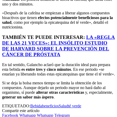
uno y dos minutos.
«Después de la cafeína se empiezan a liberar algunos compuestos
bioactivos que tienen
efectos potencialmente beneficiosos para la
salud
, como por ejemplo la epicatequina del té verde», detalló el
nutricionista.
TAMBIÉN TE PUEDE INTERESAR:
LA «REGLA
DE LAS 21 VECES»: EL INSÓLITO ESTUDIO
DE HARVARD SOBRE LA PREVENCIÓN DEL
CÁNCER DE PRÓSTATA
En tal sentido, Galancho aclaró que la duración ideal para prepara
esta bebida
es entre tres y cinco minutos
. En ese periodo «se
estarían ya liberando todas estas epicatequinas que tiene el té verde».
Si se deja la bolsa menos tiempo se limita la obtención de los
compuestos. Aunque dejarlo un periodo mayor no hará daño al
organismo, sí puede
alterar otras características
y, especialmente,
generar un sabor más áspero
.
ETIQUETADO:
Bebida
beneficios
Salud
té verde
Compartir este artículo
Facebook
Whatsapp
Whatsapp
Telegram