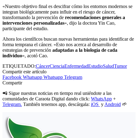
«Nuestro objetivo final es descifrar cómo los entornos modernos se
integran biológicamente para influir en el riesgo de cáncer,
transformando la prevención de
recomendaciones generales a
intervenciones personalizadas
», dijo la doctora Yin Cao,
participante del estudio.
Ahora los científicos buscan nuevas herramientas para identificar de
forma temprana el cáncer. «Esto nos acerca al desarrollo de
estrategias de prevención
adaptadas a la biología de cada
individuo
», acotó Cao.
ETIQUETADO:
Cáncer
Ciencia
Enfermedad
Estudio
Salud
Tumor
Compartir este artículo
Facebook
Whatsapp
Whatsapp
Telegram
Compartir
📲 Sigue nuestras noticias en tiempo real uniéndote a las
comunidades de Caraota Digital dando click:
WhatsApp
+
Telegram.
También tenemos app, descárgala:
iOS
y
Android
🌱