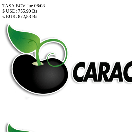
TASA BCV
Jue 06/08
$
USD:
755,90 Bs
€
EUR:
872,83 Bs