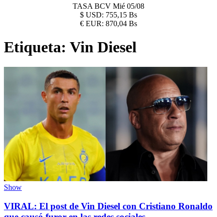
TASA BCV
Mié 05/08
$
USD:
755,15 Bs
€
EUR:
870,04 Bs
Etiqueta:
Vin Diesel
Show
VIRAL: El post de Vin Diesel con Cristiano Ronaldo
que causó furor en las redes sociales