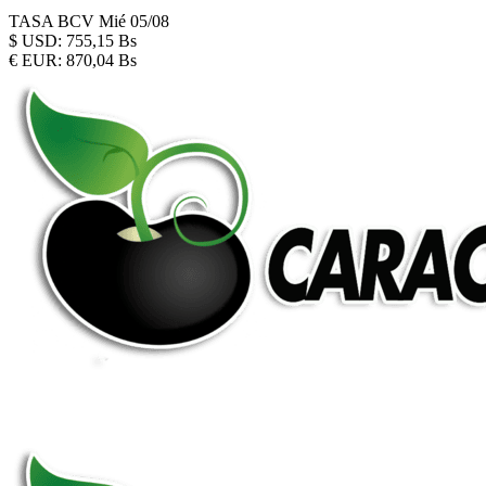
TASA BCV
Mié 05/08
$
USD:
755,15 Bs
€
EUR:
870,04 Bs