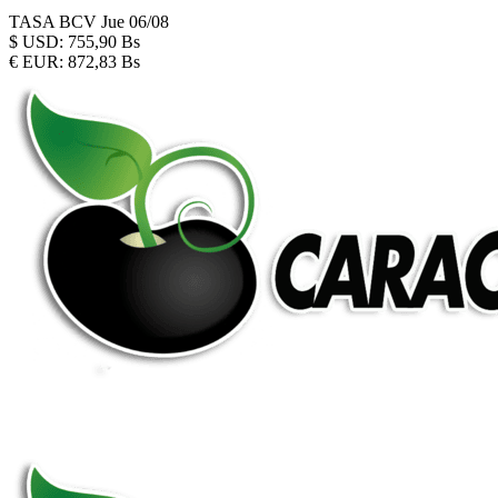
TASA BCV
Jue 06/08
$
USD:
755,90 Bs
€
EUR:
872,83 Bs