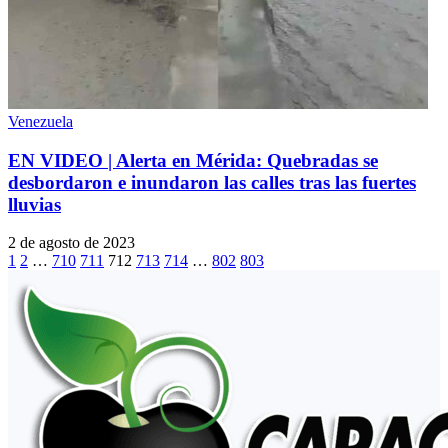
Venezuela
EN VIDEO | Alerta en Mérida: Quebradas se
desbordaron e inundaron las calles tras las fuertes
lluvias
2 de agosto de 2023
1
2
…
710
711
712
713
714
…
802
803