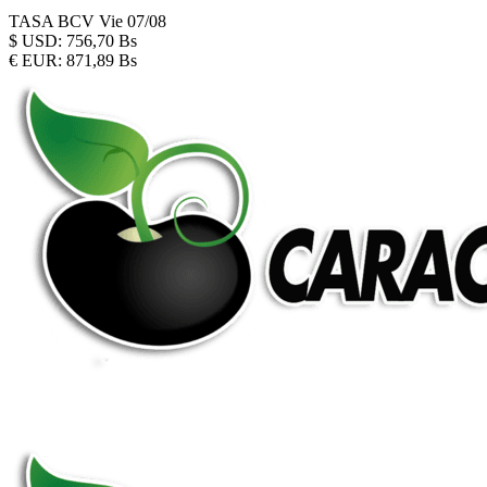
TASA BCV
Vie 07/08
$
USD:
756,70 Bs
€
EUR:
871,89 Bs