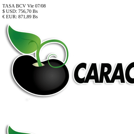
TASA BCV
Vie 07/08
$
USD:
756,70 Bs
€
EUR:
871,89 Bs