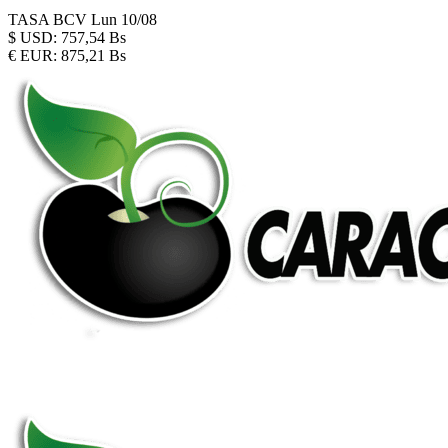
TASA BCV
Lun 10/08
$
USD:
757,54 Bs
€
EUR:
875,21 Bs