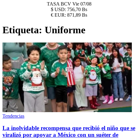
TASA BCV
Vie 07/08
$
USD:
756,70 Bs
€
EUR:
871,89 Bs
Etiqueta:
Uniforme
Tendencias
La inolvidable recompensa que recibió el niño que se
viralizó por apoyar a México con un suéter de