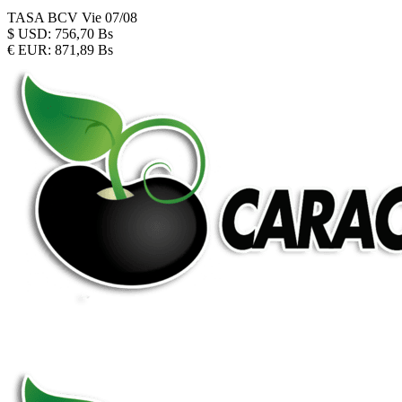
TASA BCV
Vie 07/08
$
USD:
756,70 Bs
€
EUR:
871,89 Bs