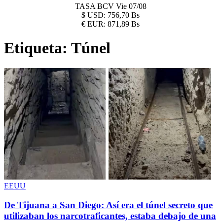
TASA BCV
Vie 07/08
$
USD:
756,70 Bs
€
EUR:
871,89 Bs
Etiqueta:
Túnel
EEUU
De Tijuana a San Diego: Así era el túnel secreto que
utilizaban los narcotraficantes, estaba debajo de una