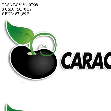
TASA BCV
Vie 07/08
$
USD:
756,70 Bs
€
EUR:
871,89 Bs