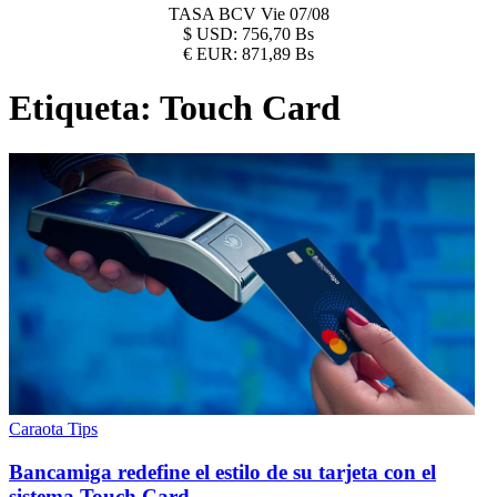
TASA BCV
Vie 07/08
$
USD:
756,70 Bs
€
EUR:
871,89 Bs
Etiqueta:
Touch Card
Caraota Tips
Bancamiga redefine el estilo de su tarjeta con el
sistema Touch Card