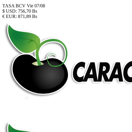
TASA BCV
Vie 07/08
$
USD:
756,70 Bs
€
EUR:
871,89 Bs