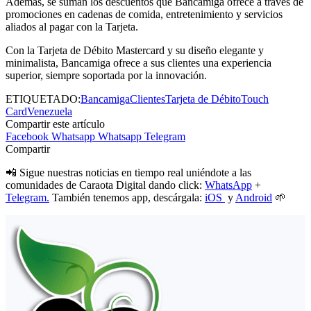
Además, se suman los descuentos que Bancamiga ofrece a través de
promociones en cadenas de comida, entretenimiento y servicios
aliados al pagar con la Tarjeta.
Con la Tarjeta de Débito Mastercard y su diseño elegante y
minimalista, Bancamiga ofrece a sus clientes una experiencia
superior, siempre soportada por la innovación.
ETIQUETADO:
Bancamiga
Clientes
Tarjeta de Débito
Touch
Card
Venezuela
Compartir este artículo
Facebook
Whatsapp
Whatsapp
Telegram
Compartir
📲 Sigue nuestras noticias en tiempo real uniéndote a las
comunidades de Caraota Digital dando click:
WhatsApp
+
Telegram.
También tenemos app, descárgala:
iOS
y
Android
🌱