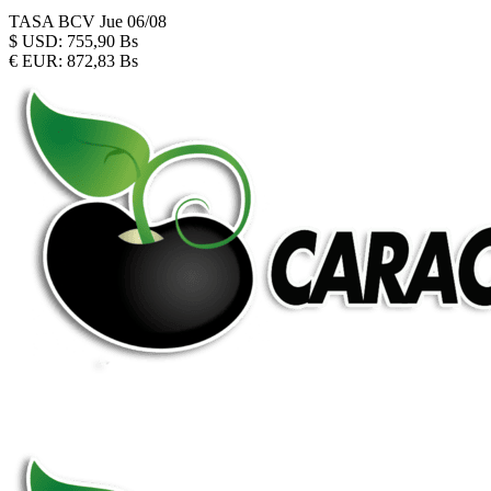
TASA BCV
Jue 06/08
$
USD:
755,90 Bs
€
EUR:
872,83 Bs