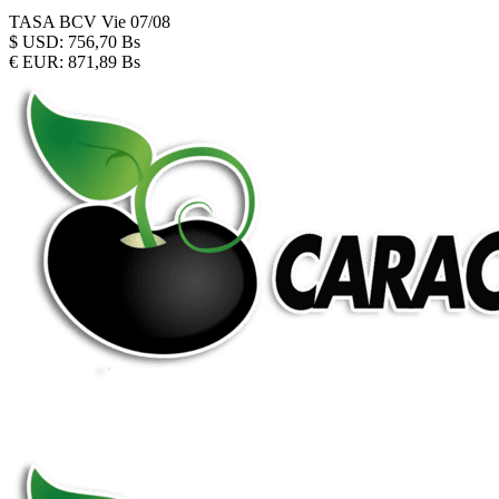
TASA BCV
Vie 07/08
$
USD:
756,70 Bs
€
EUR:
871,89 Bs