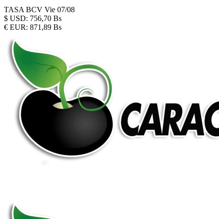
TASA BCV
Vie 07/08
$
USD:
756,70 Bs
€
EUR:
871,89 Bs