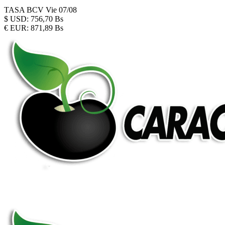
TASA BCV
Vie 07/08
$
USD:
756,70 Bs
€
EUR:
871,89 Bs