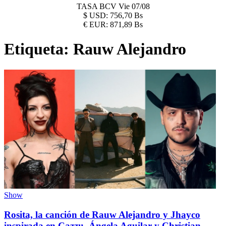
TASA BCV
Vie 07/08
$
USD:
756,70 Bs
€
EUR:
871,89 Bs
Etiqueta:
Rauw Alejandro
Show
Rosita, la canción de Rauw Alejandro y Jhayco
inspirada en Cazzu, Ángela Aguilar y Christian