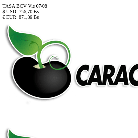
TASA BCV
Vie 07/08
$
USD:
756,70 Bs
€
EUR:
871,89 Bs