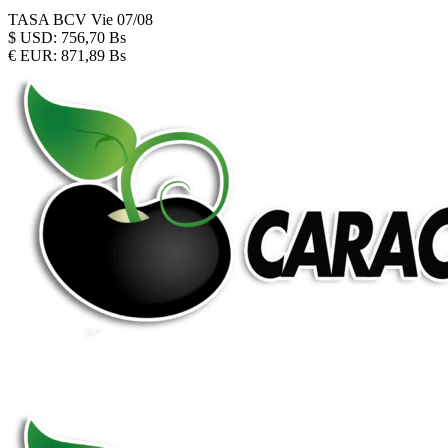
TASA BCV
Vie 07/08
$
USD:
756,70 Bs
€
EUR:
871,89 Bs