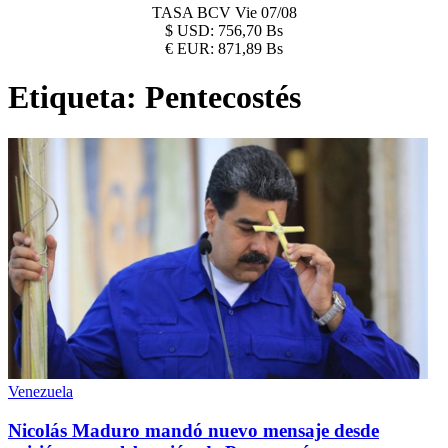
TASA BCV
Vie 07/08
$
USD:
756,70 Bs
€
EUR:
871,89 Bs
Etiqueta:
Pentecostés
Venezuela
Nicolás Maduro mandó nuevo mensaje desde