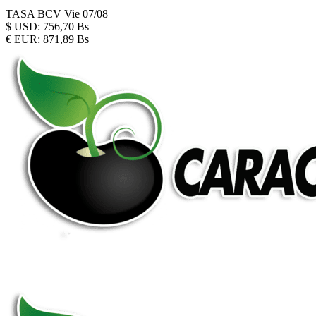
TASA BCV
Vie 07/08
$
USD:
756,70 Bs
€
EUR:
871,89 Bs