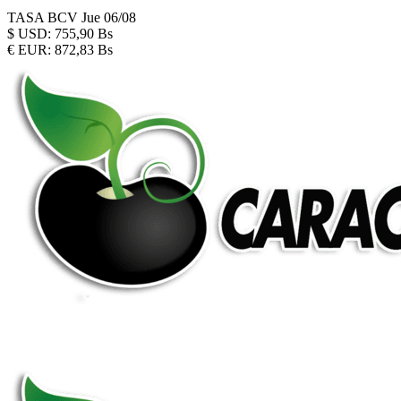
TASA BCV
Jue 06/08
$
USD:
755,90 Bs
€
EUR:
872,83 Bs