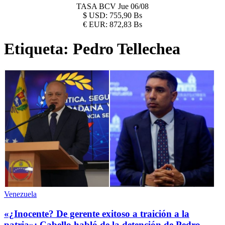
TASA BCV
Jue 06/08
$
USD:
755,90 Bs
€
EUR:
872,83 Bs
Etiqueta:
Pedro Tellechea
Venezuela
«¿Inocente? De gerente exitoso a traición a la
patria»: Cabello habló de la detención de Pedro