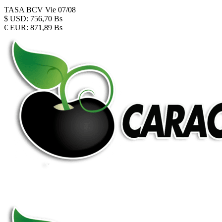
TASA BCV
Vie 07/08
$
USD:
756,70 Bs
€
EUR:
871,89 Bs