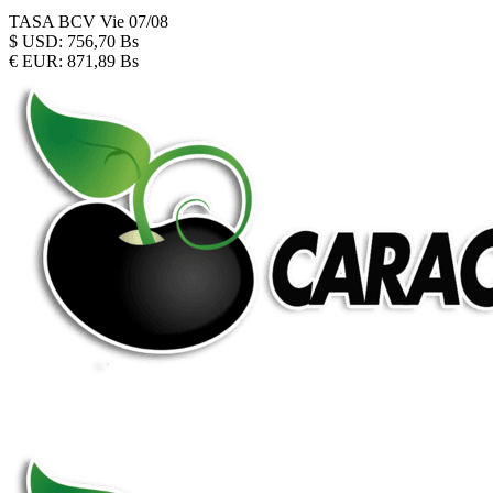
TASA BCV
Vie 07/08
$
USD:
756,70 Bs
€
EUR:
871,89 Bs