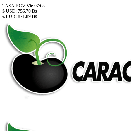
TASA BCV
Vie 07/08
$
USD:
756,70 Bs
€
EUR:
871,89 Bs