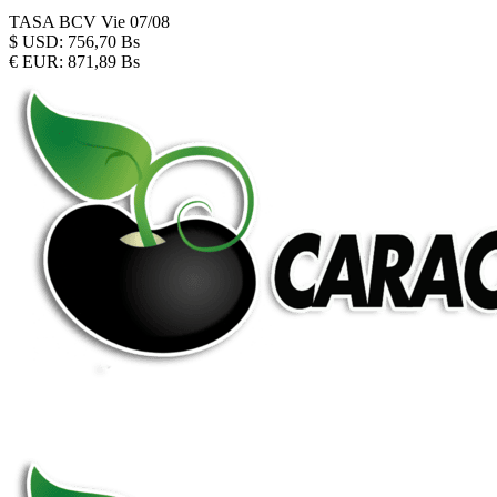
TASA BCV
Vie 07/08
$
USD:
756,70 Bs
€
EUR:
871,89 Bs