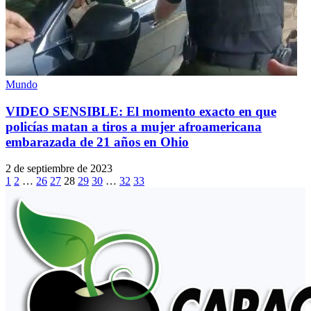
Mundo
VIDEO SENSIBLE: El momento exacto en que
policías matan a tiros a mujer afroamericana
embarazada de 21 años en Ohio
2 de septiembre de 2023
1
2
…
26
27
28
29
30
…
32
33