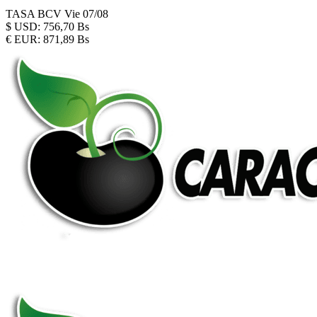
TASA BCV
Vie 07/08
$
USD:
756,70 Bs
€
EUR:
871,89 Bs