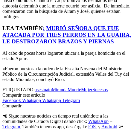
hasta Colombia. Cuando el Cicpc obtuvo los resultados de la
autopsia determinó que la muerte ocurrió por asfixia. De inmediato,
comenzaron con la búsqueda de Airam y José, quienes estaban
prófugos.
LEA TAMBIÉN
:
MURIÓ SEÑORA QUE FUE
ATACADA POR TRES PERROS EN LA GUAIRA,
LE DESTROZARON BRAZOS Y PIERNAS
Al cabo de pocas horas lograron ubicar a la pareja homicida en el
estado Apure.
«Fueron puestos a la orden de la Fiscalía Novena del Ministerio
Público de la Circunscripción Judicial, extensión Valles del Tuy del
estado Miranda», concluyó Rico.
ETIQUETADO:
asesinato
Miranda
Muerte
Mujer
Sucesos
Compartir este artículo
Facebook
Whatsapp
Whatsapp
Telegram
Compartir
📲 Sigue nuestras noticias en tiempo real uniéndote a las
comunidades de Caraota Digital dando click:
WhatsApp
+
Telegram.
También tenemos app, descárgala:
iOS
y
Android
🌱