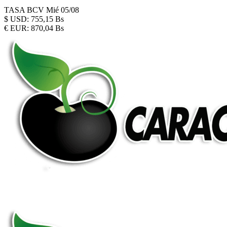
TASA BCV
Mié 05/08
$
USD:
755,15 Bs
€
EUR:
870,04 Bs