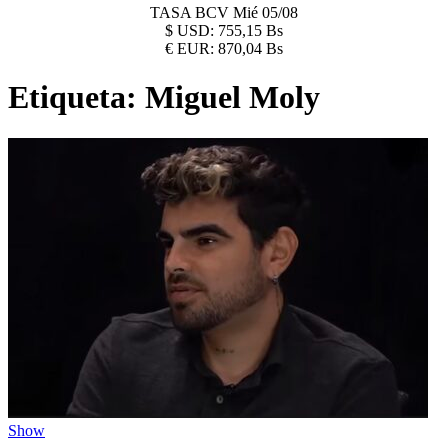
TASA BCV
Mié 05/08
$
USD:
755,15 Bs
€
EUR:
870,04 Bs
Etiqueta:
Miguel Moly
Show