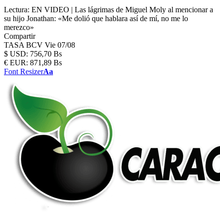
Lectura:
EN VIDEO | Las lágrimas de Miguel Moly al mencionar a
su hijo Jonathan: «Me dolió que hablara así de mí, no me lo
merezco»
Compartir
TASA BCV
Vie 07/08
$
USD:
756,70 Bs
€
EUR:
871,89 Bs
Font Resizer
Aa