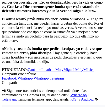
recibes después ataques. Eso es desagradable, pero la vida es como
es
. Gracias a Dios tenemos gente bonita que está tratando de
defender nuestros intereses y que la verdad salga a la luz».
El artista resaltó jamás hubo violencia contra Villalobos. «Tengo mi
conciencia tranquila, me pueden hacer pruebas del polígrafo. Por el
contrario la violencia la recibí yo muchas veces. A veces uno siente
que perdonando ese tipo de cosas la situación va a mejorar, pero
termina siendo un cuchillo para tu pescuezo. Lo que ella hizo no
está bien».
«No hay cosa más bonita que pedir disculpas, yo cada vez que
cometo un error, pido disculpa.
Hay gente que ofende y hace
cosas horribles y son incapaces de pedir disculpas y eso siento que
es una falta de humildad», dijo.
ETIQUETADO:
Cantante
Jonathan Moly
Miguel Moly
Música
Compartir este artículo
Facebook
Whatsapp
Whatsapp
Telegram
Compartir
📲 Sigue nuestras noticias en tiempo real uniéndote a las
comunidades de Caraota Digital dando click:
WhatsApp
+
Telegram.
También tenemos app, descárgala:
iOS
y
Android
🌱