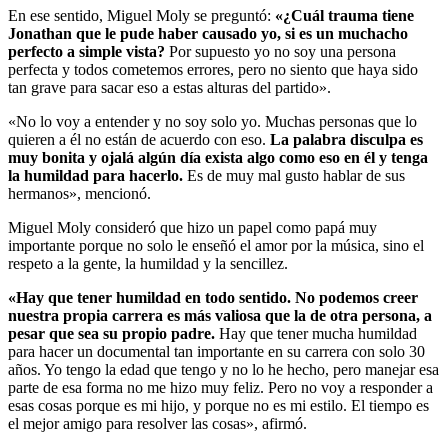
En ese sentido, Miguel Moly se preguntó:
«¿Cuál trauma tiene
Jonathan que le pude haber causado yo, si es un muchacho
perfecto a simple vista?
Por supuesto yo no soy una persona
perfecta y todos cometemos errores, pero no siento que haya sido
tan grave para sacar eso a estas alturas del partido».
«No lo voy a entender y no soy solo yo. Muchas personas que lo
quieren a él no están de acuerdo con eso.
La palabra disculpa es
muy bonita y ojalá algún día exista algo como eso en él y tenga
la humildad para hacerlo.
Es de muy mal gusto hablar de sus
hermanos», mencionó.
Miguel Moly consideró que hizo un papel como papá muy
importante porque no solo le enseñó el amor por la música, sino el
respeto a la gente, la humildad y la sencillez.
«Hay que tener humildad en todo sentido. No podemos creer
nuestra propia carrera es más valiosa que la de otra persona, a
pesar que sea su propio padre.
Hay que tener mucha humildad
para hacer un documental tan importante en su carrera con solo 30
años. Yo tengo la edad que tengo y no lo he hecho, pero manejar esa
parte de esa forma no me hizo muy feliz. Pero no voy a responder a
esas cosas porque es mi hijo, y porque no es mi estilo. El tiempo es
el mejor amigo para resolver las cosas», afirmó.