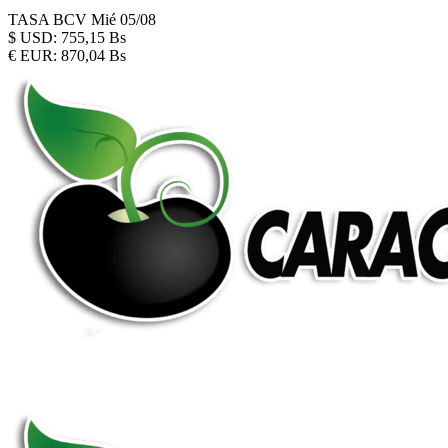
TASA BCV
Mié 05/08
$
USD:
755,15 Bs
€
EUR:
870,04 Bs