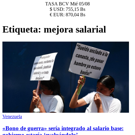
TASA BCV
Mié 05/08
$
USD:
755,15 Bs
€
EUR:
870,04 Bs
Etiqueta:
mejora salarial
Venezuela
«Bono de guerra» sería integrado al salario base:
gobierno estaría ‘evaluándolo’