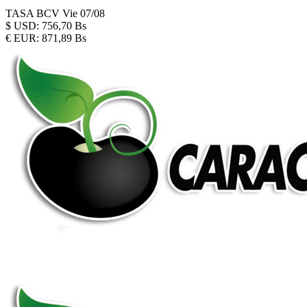
TASA BCV
Vie 07/08
$
USD:
756,70 Bs
€
EUR:
871,89 Bs