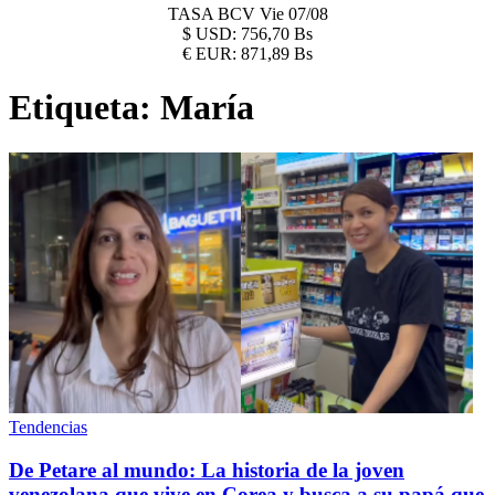
TASA BCV
Vie 07/08
$
USD:
756,70 Bs
€
EUR:
871,89 Bs
Etiqueta:
María
Tendencias
De Petare al mundo: La historia de la joven
venezolana que vive en Corea y busca a su papá que