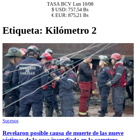
TASA BCV
Lun 10/08
$
USD:
757,54 Bs
€
EUR:
875,21 Bs
Etiqueta:
Kilómetro 2
Sucesos
Revelaron posible causa de muerte de las nueve
víctimas de la casa incendiada en la carretera