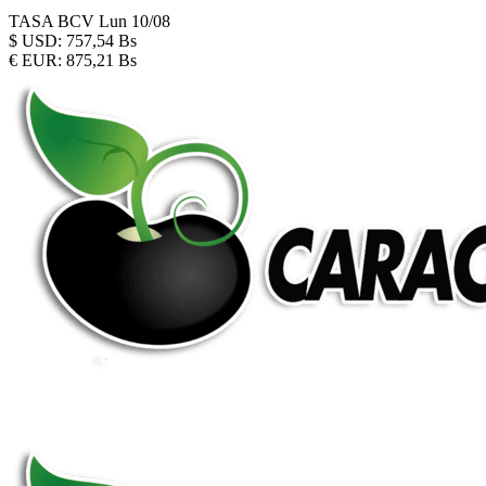
TASA BCV
Lun 10/08
$
USD:
757,54 Bs
€
EUR:
875,21 Bs