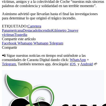
víctimas, amigos y a la colectividad de Coche “nuestras más sinceras
palabras de condolencia y solidaridad en tan terrible momento”.
Asimismo advirtió que llevarían hasta el final las investigaciones
para determinar lo que originó el trágico incendio.
ETIQUETADO:
Carretera
Panamericana
Destacado
Incendio
Kilómetro 2
nueve
víctimas
Tragedia
Compartir este artículo
Facebook
Whatsapp
Whatsapp
Telegram
Compartir
📲 Sigue nuestras noticias en tiempo real uniéndote a las
comunidades de Caraota Digital dando click:
WhatsApp
+
Telegram.
También tenemos app, descárgala:
iOS
y
Android
🌱