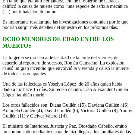
En tanto que Nahúm Fernández, jefe de Gobierno de Caracas,
calificó la causa de muerte como “una especie de asfixia mecánica
(…) por inhalación de humo”.
Es importante resaltar que las investigaciones continúan por lo que
podrían surgir más detalles del siniestro en los próximos días.
OCHO MENORES DE EDAD ENTRE LOS
MUERTOS
La tragedia se dio cerca de las 4:30 de la tarde del viernes, de
acuerdo al reportero de sucesos, Román Camacho. La explosión
causó un gran incendio que envolvió la vivienda y causó la muerte
de todos sus ocupantes.
Una de las fallecidas es Yoselyn López, de 20 años quien había
dado a luz hace 15 días. Su recién nacido, Lían Alexander Guillén
López, también murió.
Los otros fallecidos son: Diana Guillén (15), Daviana Guillén (16),
Antonela Guillén (4), David Guillén (6), Victoria Guillén (8), Yonny
Guillén (11) y Cleiver Valero (14).
El ministro de Interiores, Justicia y Paz, Diosdado Cabello, emitió
un comunicado mediante el cual le hizo llegar a los familiares de las